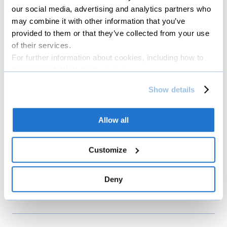
our social media, advertising and analytics partners who
may combine it with other information that you’ve
provided to them or that they’ve collected from your use
file_download
Rendiconto gestione reclami anno 2019
of their services.
For further information about cookies, including how to
manage and delete them
click here
.
file_download
Rendiconto gestione reclami anno 2018
You can find the full Privacy Policy
here
Show details
file_download
Rendiconto gestione reclami anno 2017
Allow all
Customize
file_download
Rendiconto gestione reclami anno 2016
Deny
file_download
Rendiconto gestione reclami anno 2015