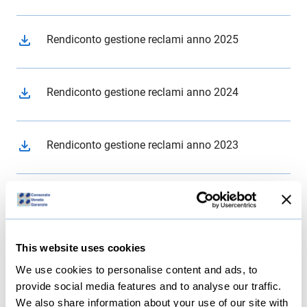
file_download
Rendiconto gestione reclami anno 2025
file_download
Rendiconto gestione reclami anno 2024
file_download
Rendiconto gestione reclami anno 2023
file_download
Rendiconto gestione reclami anno 2022
This website uses cookies
file_download
Rendiconto gestione reclami anno 2021
We use cookies to personalise content and ads, to
provide social media features and to analyse our traffic.
file_download
We also share information about your use of our site with
Rendiconto gestione reclami anno 2020