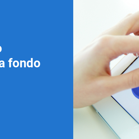
o
 a fondo