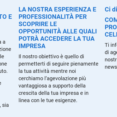
LA NOSTRA ESPERIENZA E
Ci d
TO E
PROFESSIONALITÀ PER
CO
SCOPRIRE LE
PRO
OPPORTUNITÀ ALLE QUALI
CEL
POTRÀ ACCEDERE LA TUA
a a
Ti in
IMPRESA
azione
di ag
le
Il nostro obiettivo è quello di
nostr
ione
permetterti di seguire pienamente
newsl
uto.
la tua attività mentre noi
cerchiamo l’agevolazione più
e
vantaggiosa a supporto della
crescita della tua impresa e in
linea con le tue esigenze.
 sia