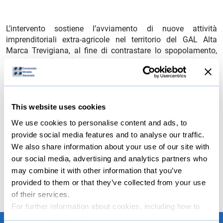
L’intervento sostiene l’avviamento di nuove attività
imprenditoriali extra-agricole nel territorio del GAL Alta
Marca Trevigiana, al fine di contrastare lo spopolamento,
contribuire allo sviluppo occupazionale e sostenere il ruolo
della microimprenditoria e della piccola impresa nel
rafforzamento del tessuto economico e sociale delle aree
rurali. Le attività extra agricole considerate sono di tipo:
Commerciale, Artigianale, di Servizio
This website uses cookies
Termine presentazione delle domande di aiuto: 14 luglio
We use cookies to personalise content and ads, to
2026
provide social media features and to analyse our traffic.
We also share information about your use of our site with
file_download
our social media, advertising and analytics partners who
scheda sintetica bando
may combine it with other information that you’ve
provided to them or that they’ve collected from your use
of their services.
For further information about cookies, including how to
manage and delete them
click here
.