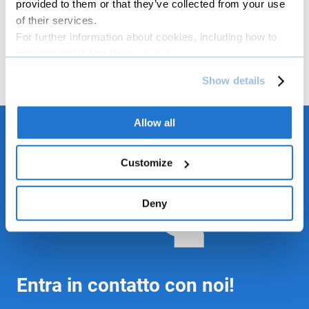
provided to them or that they’ve collected from your use
of their services.
file_download
Scheda sintetica bando
For further information about cookies, including how to
manage and delete them
click here
.
You can find the full Privacy Policy
here
Show details
Allow all
Customize
Deny
Entra in contatto con noi!