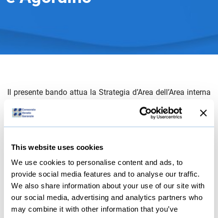
Il presente bando attua la Strategia d’Area dell’Area interna
Unione Montana Comelico e la Strategia d’Area dell’Area
interna Unione Montana Agordina, valorizzando il
panorama economico delle suddette aree incentivando i
settori del commercio, della ristorazione e dell’industria del
legno, aumentando la “cultura d’impresa” e promuovendo
This website uses cookies
interventi di sviluppo finalizzati a un duraturo rilancio delle
We use cookies to personalise content and ads, to
attività imprenditoriali.
provide social media features and to analyse our traffic.
We also share information about your use of our site with
L’apertura dei termini per la presentazione della domanda
di sostegno è prevista dal 16 aprile 2025 e sarà attiva fino
our social media, advertising and analytics partners who
al 29 maggio 2025.
may combine it with other information that you’ve