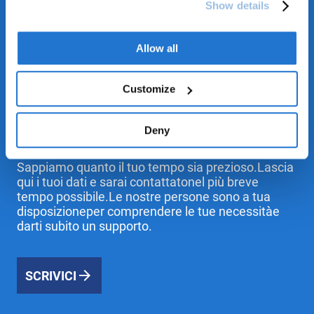
Show details
Allow all
Customize
Deny
Entra in contatto con noi!
Sappiamo quanto il tuo tempo sia prezioso.Lascia
qui i tuoi dati e sarai contattatonel più breve
tempo possibile.Le nostre persone sono a tua
disposizioneper comprendere le tue necessitàe
darti subito un supporto.
SCRIVICI