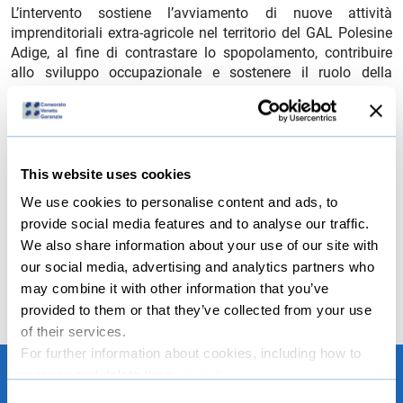
L’intervento sostiene l’avviamento di nuove attività
imprenditoriali extra-agricole nel territorio del GAL Polesine
Adige, al fine di contrastare lo spopolamento, contribuire
allo sviluppo occupazionale e sostenere il ruolo della
microimprenditoria e della piccola impresa nel
rafforzamento del tessuto economico e sociale delle aree
rurali. Le attività extra agricole considerate sono di tipo:
Commerciale, Artigianale, di Servizio
Termine presentazione delle domande di aiuto: 17 giugno
This website uses cookies
2025.
We use cookies to personalise content and ads, to
provide social media features and to analyse our traffic.
We also share information about your use of our site with
file_download
Scheda sintetica bando
our social media, advertising and analytics partners who
may combine it with other information that you’ve
provided to them or that they’ve collected from your use
of their services.
For further information about cookies, including how to
manage and delete them
click here
.
You can find the full Privacy Policy
here