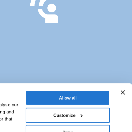
Allow all
alyse our
Consorzio Veneto Garanzie
ing and
1420277 - Albo Società Cooperative a Mutualità Prevalente n. A125425
Customize
Viale Ancona, 15/19 - 30172 Mestre (VE)
r that
E-mail:
posta@venetogaranzie.net