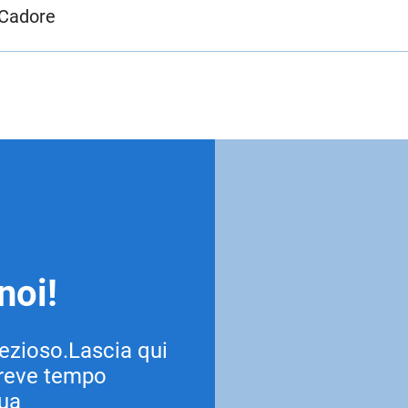
 Cadore
noi!
ezioso.Lascia qui
 breve tempo
tua