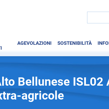
I
AGEVOLAZIONI
SOSTENIBILITÀ
INF
I
lto Bellunese ISL02
extra-agricole