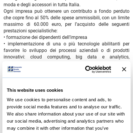
moda e degli accessori in tutta Italia.
Ogni impresa può ottenere un contributo a fondo perduto
che copre fino al 50% delle spese ammissibili, con un limite
massimo di 60.000 euro, per l’acquisto delle seguenti
prestazioni specialistiche:
• formazione dei dipendenti dell’impresa
• implementazione di una o più tecnologie abilitanti per
favorire lo sviluppo dei processi aziendali o di prodotti
innovativi: cloud computing, big data e analytics,
intelligenza artificiale, blockchain, robotica avanzata e
collaborativa, manifattura additiva e stampa 3D, Internet of
Things, realtà aumentata, soluzioni di manifattura
avanzata, piattaforme digitali per condivisione di
competenze, sistemi di tracciabilità digitale della filiera
This website uses cookies
produttiva
We use cookies to personalise content and ads, to
• ottenimento di certificazioni di sostenibilità ambientale
provide social media features and to analyse our traffic.
• servizi di analisi di Life Cycle Assessment (LCA)
We also share information about your use of our site with
La compilazione e la presentazione delle domande è
our social media, advertising and analytics partners who
possibile dalle 12.00 dell’11 dicembre 2024 alle 12.00 del 31
may combine it with other information that you’ve
gennaio 2025.