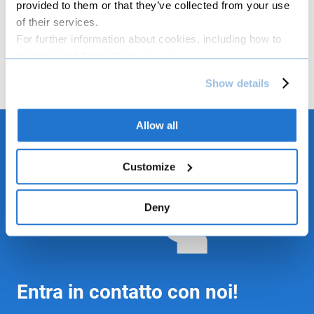
provided to them or that they’ve collected from your use
of their services.
file_download
Scheda sintetica bando
For further information about cookies, including how to
manage and delete them
click here
.
You can find the full Privacy Policy
here
Show details
Allow all
Customize
Deny
Entra in contatto con noi!