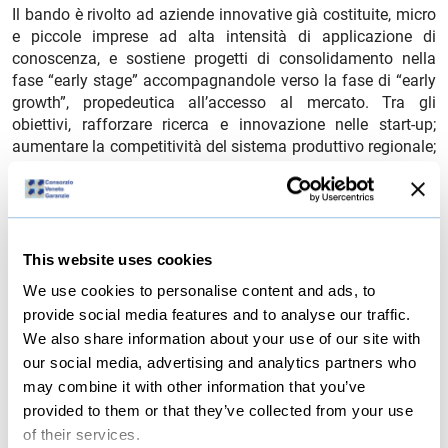
Il bando è rivolto ad aziende innovative già costituite, micro
e piccole imprese ad alta intensità di applicazione di
conoscenza, e sostiene progetti di consolidamento nella
fase “early stage” accompagnandole verso la fase di “early
growth”, propedeutica all’accesso al mercato. Tra gli
obiettivi, rafforzare ricerca e innovazione nelle start-up;
aumentare la competitività del sistema produttivo regionale;
sostenere l’assunzione di ricercatori e personale altamente
qualificato, con particolare attenzione ai giovani; favorire la
collaborazione con organismi di ricerca; incentivare
l’ingresso di investitori esterni, come segnale di validazione
del progetto da parte del mercato.
This website uses cookies
Il bando dispone di 3 milioni di euro di contributi a fondo
We use cookies to personalise content and ads, to
perduto, con gestione amministrativa affidata ad Avepa. Le
provide social media features and to analyse our traffic.
domande potranno essere presentate dal 12 marzo al 21
We also share information about your use of our site with
maggio 2026.
our social media, advertising and analytics partners who
may combine it with other information that you’ve
file_download
Scheda sintetica bando
provided to them or that they’ve collected from your use
of their services.