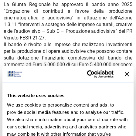
La Giunta Regionale ha approvato il bando anno 2025
“Erogazione di contributi a favore della produzione
cinematografica e audiovisiva” in attuazione dell’Azione
1.3.11 “Interventi a sostegno delle imprese culturali, creative
e dell’audiovisivo – Sub C – Produzione audiovisiva” del PR
Veneto FESR 21-27.
Il bando è rivolto alle imprese che realizzano investimenti
per la produzione di opere audiovisive che possono contare
sulla dotazione finanziaria complessiva del bando che
ammonta ad Euro 6.000.000 di cui Euro 5.400.000 per opere
afferenti alla categoria “lungometraggi di finzione o
animazione”, serialità (finzione, documentaria, docufiction,
animazione)” ed Euro 600.000 per opere afferenti alla
categoria “doc, short e XR (Realtà Estesa): VR (Virtual
This website uses cookies
reality), AR (Augmented Reality), MR (Mixed Reality)”.
I termini di apertura per la presentazione delle domande di
We use cookies to personalise content and ads, to
contributo sono fissati in due sportelli:
provide social media features and to analyse our traffic.
Prima apertura dalle ore 10.00 dell’08/04/2025 alle ore
We also share information about your use of our site with
17.00 del 20/05/2025
our social media, advertising and analytics partners who
Seconda apertura dalle ore 10.00 del 07/10/2025 alle ore
may combine it with other information that you’ve