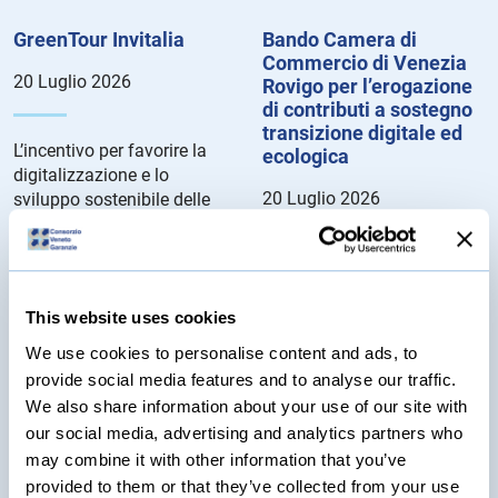
GreenTour Invitalia
Bando Camera di
Commercio di Venezia
20 Luglio 2026
Rovigo per l’erogazione
di contributi a sostegno
transizione digitale ed
L’incentivo per favorire la
ecologica
digitalizzazione e lo
20 Luglio 2026
sviluppo sostenibile delle
imprese turistiche.
Dettagli del Bando...
Le agevolazioni consistono
in voucher rivolti alle
microimprese, le piccole
This website uses cookies
imprese e le medie imprese
We use cookies to personalise content and ads, to
aventi sede legale e/o unità
provide social media features and to analyse our traffic.
locali nella circoscrizione
We also share information about your use of our site with
territoriale della Camera di
our social media, advertising and analytics partners who
Commercio di Venezia e
may combine it with other information that you’ve
Rovigo. Dettagli del bando...
provided to them or that they’ve collected from your use