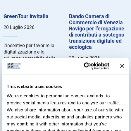
GreenTour Invitalia
Bando Camera di
Commercio di Venezia
20 Luglio 2026
Rovigo per l’erogazione
di contributi a sostegno
transizione digitale ed
L’incentivo per favorire la
ecologica
digitalizzazione e lo
20 Luglio 2026
sviluppo sostenibile delle
imprese turistiche.
Dettagli del Bando...
Le agevolazioni consistono
in voucher rivolti alle
This website uses cookies
microimprese, le piccole
imprese e le medie imprese
We use cookies to personalise content and ads, to
aventi sede legale e/o unità
provide social media features and to analyse our traffic.
locali nella circoscrizione
We also share information about your use of our site with
territoriale della Camera di
our social media, advertising and analytics partners who
Commercio di Venezia e
may combine it with other information that you’ve
Rovigo. Dettagli del bando...
provided to them or that they’ve collected from your use