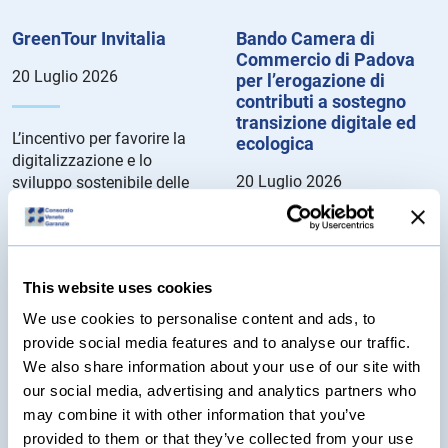
GreenTour Invitalia
Bando Camera di
Commercio di Padova
20 Luglio 2026
per l’erogazione di
contributi a sostegno
transizione digitale ed
L’incentivo per favorire la
ecologica
digitalizzazione e lo
20 Luglio 2026
sviluppo sostenibile delle
imprese turistiche.
Dettagli del Bando...
Le agevolazioni consistono
in voucher rivolti alle
microimprese, le piccole
This website uses cookies
imprese e le medie imprese
We use cookies to personalise content and ads, to
aventi sede legale e/o unità
provide social media features and to analyse our traffic.
locali nella circoscrizione
We also share information about your use of our site with
territoriale della Camera di
our social media, advertising and analytics partners who
Commercio di PAdova.
may combine it with other information that you’ve
Dettagli del bando...
provided to them or that they’ve collected from your use