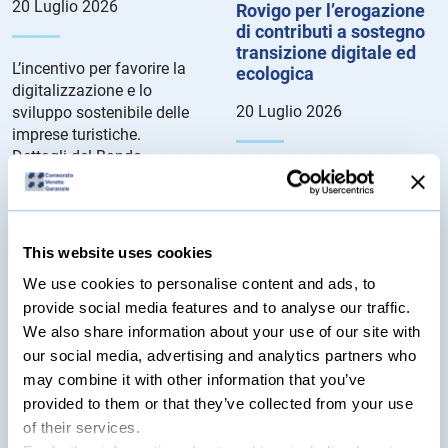
20 Luglio 2026
Rovigo per l’erogazione
di contributi a sostegno
transizione digitale ed
L’incentivo per favorire la
ecologica
digitalizzazione e lo
20 Luglio 2026
sviluppo sostenibile delle
imprese turistiche.
Dettagli del Bando...
Le agevolazioni consistono
in voucher rivolti alle
microimprese, le piccole
imprese e le medie imprese
This website uses cookies
aventi sede legale e/o unità
locali nella circoscrizione
We use cookies to personalise content and ads, to
territoriale della Camera di
provide social media features and to analyse our traffic.
Commercio di Venezia e
We also share information about your use of our site with
Rovigo. Dettagli del bando...
our social media, advertising and analytics partners who
may combine it with other information that you’ve
Bando Camera di
provided to them or that they’ve collected from your use
Commercio di Padova
of their services.
per l’erogazione di