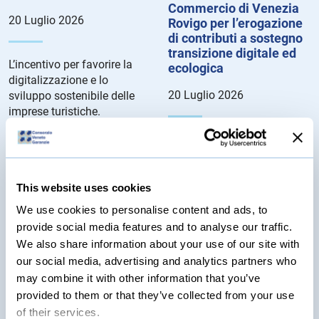
Commercio di Venezia
20 Luglio 2026
Rovigo per l’erogazione
di contributi a sostegno
transizione digitale ed
L’incentivo per favorire la
ecologica
digitalizzazione e lo
20 Luglio 2026
sviluppo sostenibile delle
imprese turistiche.
Dettagli del Bando...
Le agevolazioni consistono
in voucher rivolti alle
microimprese, le piccole
imprese e le medie imprese
This website uses cookies
aventi sede legale e/o unità
We use cookies to personalise content and ads, to
locali nella circoscrizione
provide social media features and to analyse our traffic.
territoriale della Camera di
We also share information about your use of our site with
Commercio di Venezia e
our social media, advertising and analytics partners who
Rovigo. Dettagli del bando...
may combine it with other information that you’ve
provided to them or that they’ve collected from your use
Bando Camera di
Commercio di Padova
of their services.