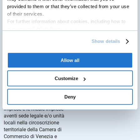
Commercio di PAdova.
provided to them or that they’ve collected from your use
Dettagli del bando...
of their services.
For further information about cookies, including how to
Bando Camera di
manage and delete them
click here
.
Commercio di Venezia
You can find the full Privacy Policy
here
Rovigo per l’erogazione
Show details
di contributi a sostegno
transizione digitale ed
ecologica
Allow all
20 Luglio 2026
Customize
Le agevolazioni consistono
in voucher rivolti alle
Deny
microimprese, le piccole
imprese e le medie imprese
aventi sede legale e/o unità
locali nella circoscrizione
territoriale della Camera di
Commercio di Venezia e