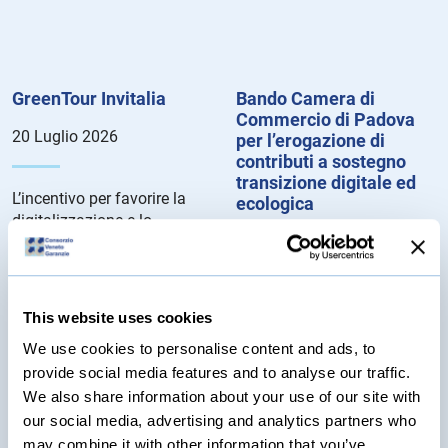
GreenTour Invitalia
Bando Camera di
Commercio di Padova
20 Luglio 2026
per l’erogazione di
contributi a sostegno
transizione digitale ed
L’incentivo per favorire la
ecologica
digitalizzazione e lo
20 Luglio 2026
sviluppo sostenibile delle
imprese turistiche.
Dettagli del Bando...
Le agevolazioni consistono
This website uses cookies
in voucher rivolti alle
microimprese, le piccole
We use cookies to personalise content and ads, to
imprese e le medie imprese
provide social media features and to analyse our traffic.
aventi sede legale e/o unità
We also share information about your use of our site with
locali nella circoscrizione
our social media, advertising and analytics partners who
territoriale della Camera di
may combine it with other information that you’ve