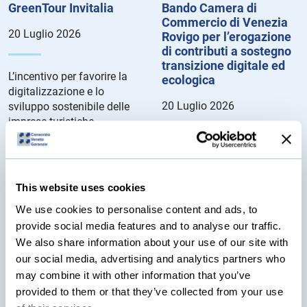
GreenTour Invitalia
Bando Camera di
Commercio di Venezia
20 Luglio 2026
Rovigo per l’erogazione
di contributi a sostegno
transizione digitale ed
L’incentivo per favorire la
ecologica
digitalizzazione e lo
20 Luglio 2026
sviluppo sostenibile delle
imprese turistiche.
Dettagli del Bando...
Le agevolazioni consistono
in voucher rivolti alle
microimprese, le piccole
This website uses cookies
imprese e le medie imprese
aventi sede legale e/o unità
We use cookies to personalise content and ads, to
locali nella circoscrizione
provide social media features and to analyse our traffic.
territoriale della Camera di
We also share information about your use of our site with
Commercio di Venezia e
our social media, advertising and analytics partners who
Rovigo. Dettagli del bando...
may combine it with other information that you’ve
provided to them or that they’ve collected from your use
Bando Camera di