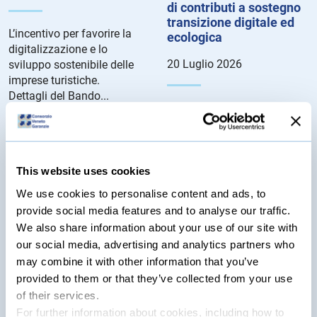
di contributi a sostegno
transizione digitale ed
L’incentivo per favorire la
ecologica
digitalizzazione e lo
20 Luglio 2026
sviluppo sostenibile delle
imprese turistiche.
Dettagli del Bando...
Le agevolazioni consistono
in voucher rivolti alle
microimprese, le piccole
imprese e le medie imprese
aventi sede legale e/o unità
This website uses cookies
locali nella circoscrizione
We use cookies to personalise content and ads, to
territoriale della Camera di
provide social media features and to analyse our traffic.
Commercio di Venezia e
We also share information about your use of our site with
Rovigo. Dettagli del bando...
our social media, advertising and analytics partners who
may combine it with other information that you’ve
Bando Camera di
provided to them or that they’ve collected from your use
Commercio di Padova
per l’erogazione di
of their services.
contributi a sostegno
For further information about cookies, including how to