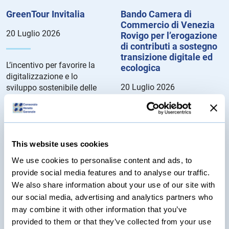
GreenTour Invitalia
Bando Camera di
Commercio di Venezia
20 Luglio 2026
Rovigo per l’erogazione
di contributi a sostegno
transizione digitale ed
L’incentivo per favorire la
ecologica
digitalizzazione e lo
20 Luglio 2026
sviluppo sostenibile delle
imprese turistiche.
Dettagli del Bando...
Le agevolazioni consistono
in voucher rivolti alle
microimprese, le piccole
This website uses cookies
imprese e le medie imprese
We use cookies to personalise content and ads, to
aventi sede legale e/o unità
provide social media features and to analyse our traffic.
locali nella circoscrizione
We also share information about your use of our site with
territoriale della Camera di
our social media, advertising and analytics partners who
Commercio di Venezia e
Rovigo. Dettagli del bando...
may combine it with other information that you’ve
provided to them or that they’ve collected from your use