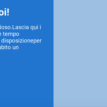
oi!
oso.Lascia qui i
ve tempo
a disposizioneper
ubito un